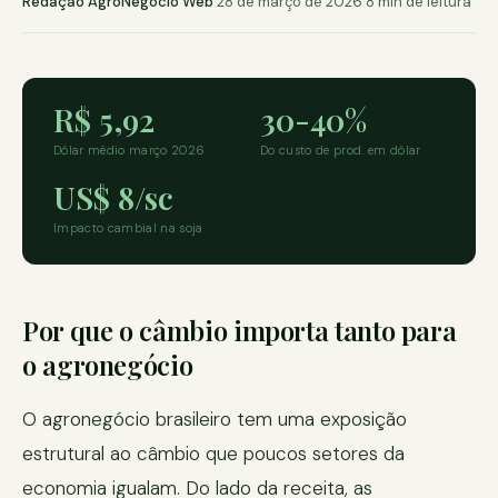
Redação AgroNegócio Web
·
28 de março de 2026
·
8 min de leitura
R$ 5,92
30-40%
Dólar médio março 2026
Do custo de prod. em dólar
US$ 8/sc
Impacto cambial na soja
Por que o câmbio importa tanto para
o agronegócio
O agronegócio brasileiro tem uma exposição
estrutural ao câmbio que poucos setores da
economia igualam. Do lado da receita, as