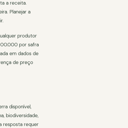
a a receita.
ra. Planejar a
r.
ualquer produtor
200.000 por safra
seada em dados de
ferença de preço
ra disponível,
a, biodiversidade,
 a resposta requer