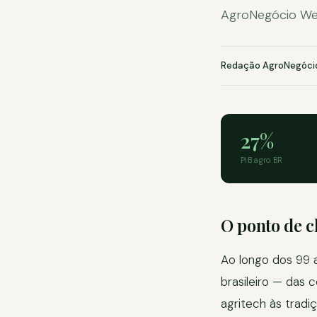
AgroNegócio Web
Redação AgroNegóci
27%
PIB agro BR
O ponto de c
Ao longo dos 99 
brasileiro — das 
agritech às tradi