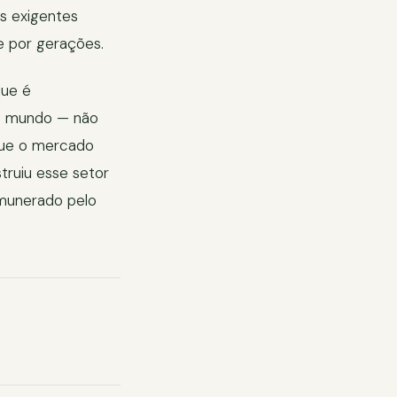
s exigentes
e por gerações.
que é
do mundo — não
 que o mercado
struiu esse setor
emunerado pelo