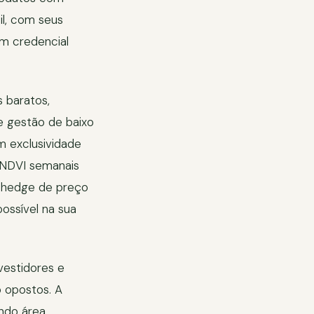
il, com seus
m credencial
 baratos,
e gestão de baixo
 exclusividade
 NDVI semanais
z hedge de preço
ossível na sua
vestidores e
o opostos. A
ndo área