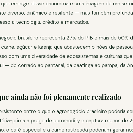
O que emerge desse panorama é uma imagem de um seto
nte diverso, dinâmico e resiliente — mas também profund
sso a tecnologia, crédito e mercados.
egócio brasileiro representa 27% do PIB e mais de 50% d
, carne, açúcar e laranja que abastecem bilhões de pesso
 isso com uma diversidade de ecossistemas e culturas qu
sui — do cerrado ao pantanal, da caatinga ao pampa, da A
que ainda não foi plenamente realizado
sistente entre o que o agronegócio brasileiro poderia se
atéria-prima a preço de commodity e captura menos de 2
ino, o café especial e a carne rastreada poderiam gerar 