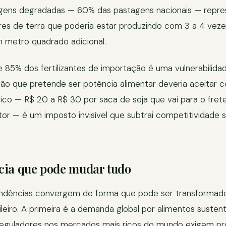
agens degradadas — 60% das pastagens nacionais — repr
es de terra que poderia estar produzindo com 3 a 4 vezes
metro quadrado adicional.
 85% dos fertilizantes de importação é uma vulnerabilida
o que pretende ser potência alimentar deveria aceitar c
stico — R$ 20 a R$ 30 por saca de soja que vai para o fre
or — é um imposto invisível que subtrai competitividade 
cia que pode mudar tudo
ndências convergem de forma que pode ser transformado
leiro. A primeira é a demanda global por alimentos susten
reguladores nos mercados mais ricos do mundo exigem p