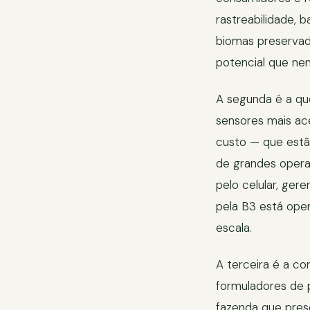
rastreabilidade, 
biomas preservad
potencial que ne
A segunda é a que
sensores mais ac
custo — que estã
de grandes opera
pelo celular, ge
pela B3 está oper
escala.
A terceira é a co
formuladores de p
fazenda que pres