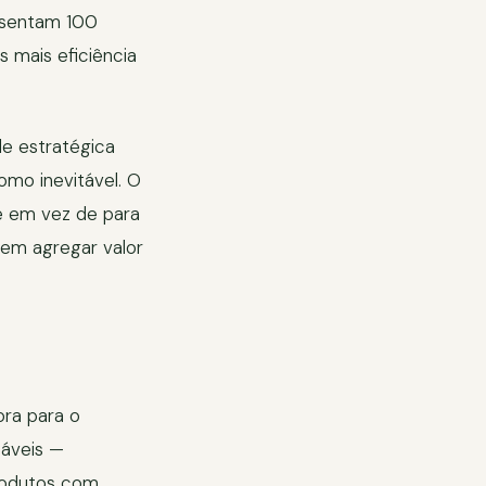
esentam 100
 mais eficiência
de estratégica
omo inevitável. O
te em vez de para
sem agregar valor
ra para o
táveis —
rodutos com