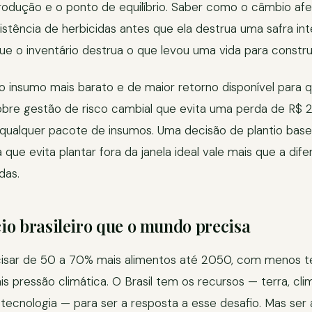
rodução e o ponto de equilíbrio. Saber como o câmbio afet
stência de herbicidas antes que ela destrua uma safra intei
e o inventário destrua o que levou uma vida para construi
 insumo mais barato e de maior retorno disponível para q
sobre gestão de risco cambial que evita uma perda de R$ 
 qualquer pacote de insumos. Uma decisão de plantio ba
a que evita plantar fora da janela ideal vale mais que a di
das.
o brasileiro que o mundo precisa
isar de 50 a 70% mais alimentos até 2050, com menos ter
 pressão climática. O Brasil tem os recursos — terra, clim
tecnologia — para ser a resposta a esse desafio. Mas ser