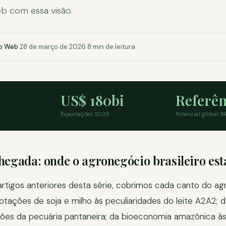
 com essa visão.
o Web
·
28 de março de 2026
·
8 min de leitura
US$ 180bi
Referên
Exportações 2026
Potencial global B
hegada: onde o agronegócio brasileiro es
artigos anteriores desta série, cobrimos cada canto do a
cotações de soja e milho às peculiaridades do leite A2A2; 
ções da pecuária pantaneira; da bioeconomia amazônica às