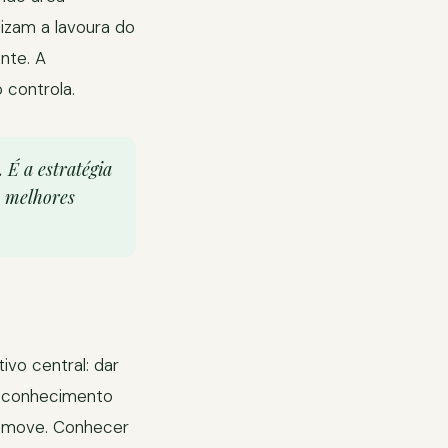
lizam a lavoura do
nte. A
 controla.
 É a estratégia
s melhores
vo central: dar
 o conhecimento
o move. Conhecer