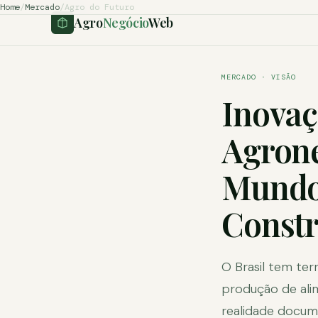
Home
/
Mercado
/
Agro do Futuro
Agro
Negócio
Web
MERCADO · VISÃO
Inovaç
Agrone
Mundo 
Constr
O Brasil tem terr
produção de alim
realidade docume