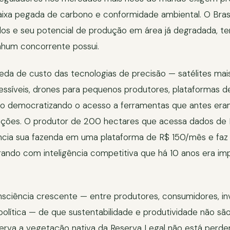
baixa pegada de carbono e conformidade ambiental. O Bras
os e seu potencial de produção em área já degradada, te
nhum concorrente possui.
da de custo das tecnologias de precisão — satélites mais
essíveis, drones para pequenos produtores, plataformas d
o democratizando o acesso a ferramentas que antes eram
ções. O produtor de 200 hectares que acessa dados de
rencia sua fazenda em uma plataforma de R$ 150/mês e fa
ando com inteligência competitiva que há 10 anos era imp
nsciência crescente — entre produtores, consumidores, in
olítica — de que sustentabilidade e produtividade não sã
erva a vegetação nativa da Reserva Legal não está perde