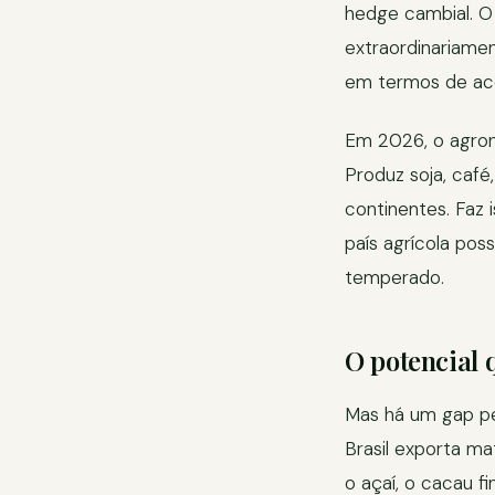
hedge cambial. 
extraordinariame
em termos de ace
Em 2026, o agron
Produz soja, café
continentes. Faz
país agrícola pos
temperado.
O potencial 
Mas há um gap per
Brasil exporta m
o açaí, o cacau f