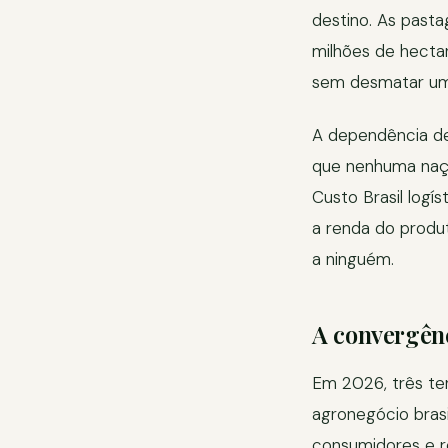
destino. As past
milhões de hectar
sem desmatar um 
A dependência de
que nenhuma naçã
Custo Brasil logí
a renda do produt
a ninguém.
A convergên
Em 2026, três te
agronegócio brasi
consumidores e 