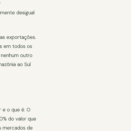
r
amente desigual
as exportações.
as em todos os
e nenhum outro
mazônia ao Sul
r e o que é. O
0% do valor que
nos mercados de