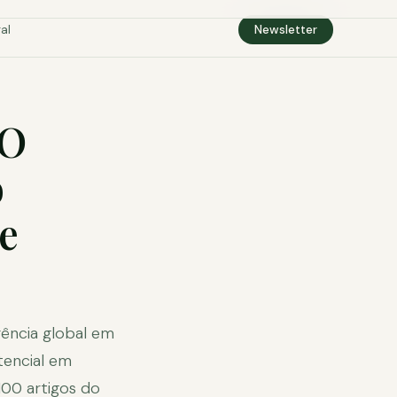
al
Newsletter
 O
o
e
erência global em
tencial em
100 artigos do