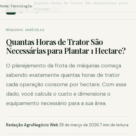
Quantas Horas de Trator São Necessárias para
Home
/
Tecnologia
/
Agro
Negócio
Web
Plantar
MÁQUINAS AGRÍCOLAS
Quantas Horas de Trator São
Necessárias para Plantar 1 Hectare?
O planejamento da frota de máquinas começa
sabendo exatamente quantas horas de trator
cada operação consome por hectare. Com esse
dado, você calcula o custo e dimensiona o
equipamento necessário para a sua área.
Redação AgroNegócio Web
·
28 de março de 2026
·
7 min de leitura