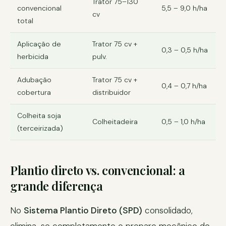
Trator 75–130
convencional
5,5 – 9,0 h/ha
cv
total
Aplicação de
Trator 75 cv +
0,3 – 0,5 h/ha
herbicida
pulv.
Adubação
Trator 75 cv +
0,4 – 0,7 h/ha
cobertura
distribuidor
Colheita soja
Colheitadeira
0,5 – 1,0 h/ha
(terceirizada)
Plantio direto vs. convencional: a
grande diferença
No
Sistema Plantio Direto (SPD)
consolidado,