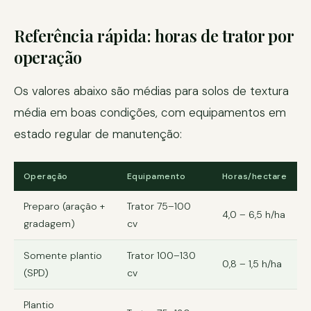
Referência rápida: horas de trator por
operação
Os valores abaixo são médias para solos de textura
média em boas condições, com equipamentos em
estado regular de manutenção:
Operação
Equipamento
Horas/hectare
Preparo (aração +
Trator 75–100
4,0 – 6,5 h/ha
gradagem)
cv
Somente plantio
Trator 100–130
0,8 – 1,5 h/ha
(SPD)
cv
Plantio