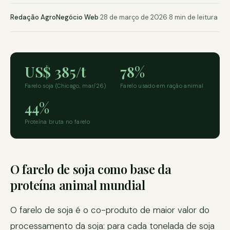
Redação AgroNegócio Web
·
28 de março de 2026
·
8 min de leitura
US$ 385/t
78%
Farelo soja (Chicago, mar/26)
Farelo usado em ração animal
44%
Proteína bruta no farelo
O farelo de soja como base da
proteína animal mundial
O farelo de soja é o co-produto de maior valor do
processamento da soja: para cada tonelada de soja