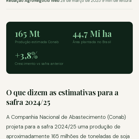
Redação AgroNegócio Web
·
28 de março de 2025
·
9 min de leitura
165 Mt
44,7 Mi ha
Produção estimada Conab
Área plantada no Brasil
+3,8%
Crescimento vs safra anterior
O que dizem as estimativas para a
safra 2024/25
A Companhia Nacional de Abastecimento (Conab)
projeta para a safra 2024/25 uma produção de
aproximadamente 165 milhões de toneladas de soja