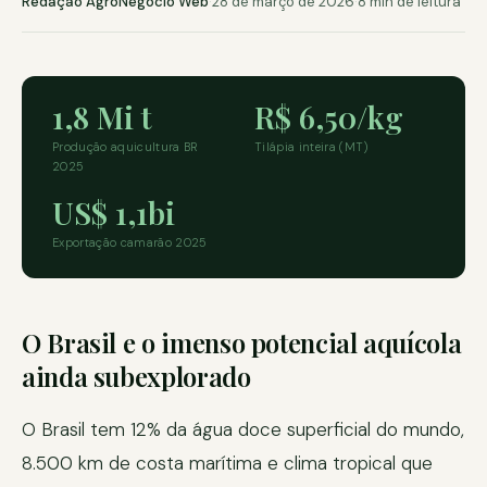
Redação AgroNegócio Web
·
28 de março de 2026
·
8 min de leitura
1,8 Mi t
R$ 6,50/kg
Produção aquicultura BR
Tilápia inteira (MT)
2025
US$ 1,1bi
Exportação camarão 2025
O Brasil e o imenso potencial aquícola
ainda subexplorado
O Brasil tem 12% da água doce superficial do mundo,
8.500 km de costa marítima e clima tropical que