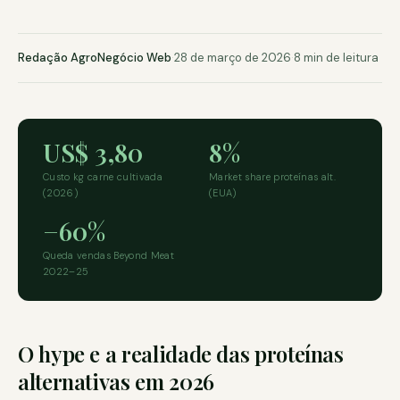
Redação AgroNegócio Web
·
28 de março de 2026
·
8 min de leitura
US$ 3,80
8%
Custo kg carne cultivada
Market share proteínas alt.
(2026)
(EUA)
−60%
Queda vendas Beyond Meat
2022–25
O hype e a realidade das proteínas
alternativas em 2026