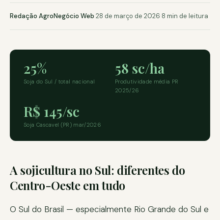
Redação AgroNegócio Web
·
28 de março de 2026
·
8 min de leitura
25%
58 sc/ha
Soja do Sul / total nacional
Produtividade média PR
2025/26
R$ 145/sc
Soja Cascavel (PR) mar/2026
A sojicultura no Sul: diferentes do
Centro-Oeste em tudo
O Sul do Brasil — especialmente Rio Grande do Sul e