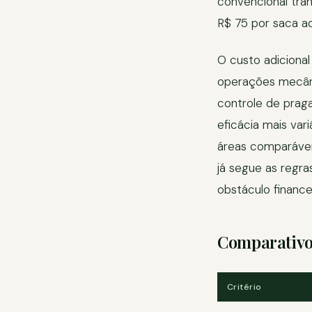
convencional tra
R$ 75 por saca a
O custo adicional
operações mecânic
controle de prag
eficácia mais var
áreas comparávei
já segue as regr
obstáculo finance
Comparativo 
Critério