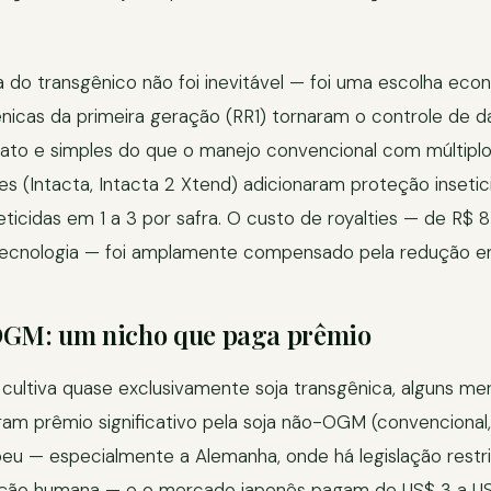
 do transgênico não foi inevitável — foi uma escolha eco
ênicas da primeira geração (RR1) tornaram o controle de 
rato e simples do que o manejo convencional com múltiplo
s (Intacta, Intacta 2 Xtend) adicionaram proteção insetic
eticidas em 1 a 3 por safra. O custo de royalties — de R$ 
ecnologia — foi amplamente compensado pela redução em
OGM: um nicho que paga prêmio
 cultiva quase exclusivamente soja transgênica, alguns m
am prêmio significativo pela soja não-OGM (convencional,
u — especialmente a Alemanha, onde há legislação restri
ção humana — e o mercado japonês pagam de US$ 3 a US