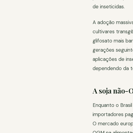
de inseticidas.
A adoção massiva
cultivares transg
glifosato mais ba
gerações seguinte
aplicações de ins
dependendo da t
A soja não-
Enquanto o Brasil
importadores pag
O mercado europe
OGM na alimenta