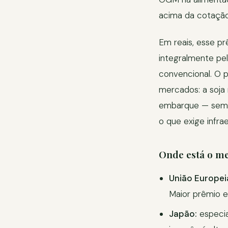
acima da cotação 
Em reais, esse pr
integralmente pe
convencional. O 
mercados: a soja
embarque — semen
o que exige infra
Onde está o 
União Europei
Maior prêmio 
Japão:
especia