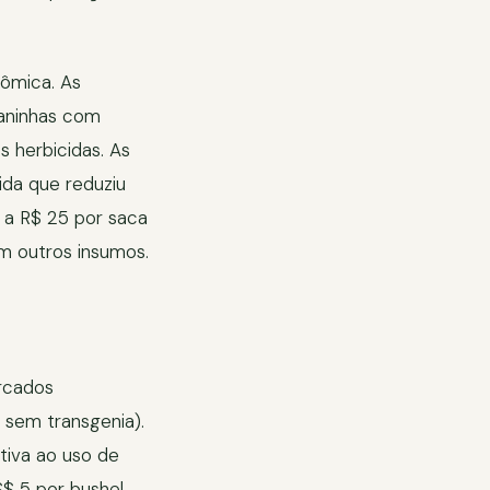
nômica. As
daninhas com
s herbicidas. As
ida que reduziu
8 a R$ 25 por saca
 outros insumos.
ercados
 sem transgenia).
tiva ao uso de
$ 5 por bushel