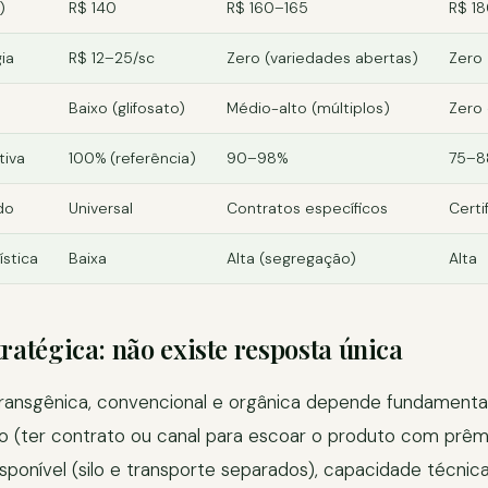
)
R$ 140
R$ 160–165
R$ 1
ia
R$ 12–25/sc
Zero (variedades abertas)
Zero
Baixo (glifosato)
Médio-alto (múltiplos)
Zero
tiva
100% (referência)
90–98%
75–8
do
Universal
Contratos específicos
Certi
stica
Baixa
Alta (segregação)
Alta
tratégica: não existe resposta única
transgênica, convencional e orgânica depende fundamenta
 (ter contrato ou canal para escoar o produto com prêmio
ponível (silo e transporte separados), capacidade técnic