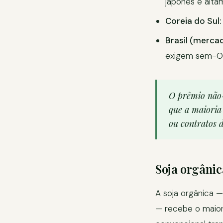
japonês é alta
Coreia do Sul:
Brasil (merca
exigem sem-O
O prêmio não-
que a maioria
ou contratos d
Soja orgânic
A soja orgânica —
— recebe o maior