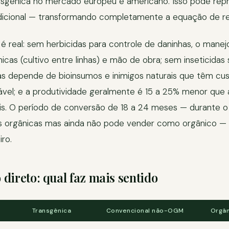
nsgênica no mercado europeu e americano. Isso pode rep
dicional — transformando completamente a equação de ren
 é real: sem herbicidas para controle de daninhas, o manej
as (cultivo entre linhas) e mão de obra; sem inseticidas s
as depende de bioinsumos e inimigos naturais que têm cus
iável; e a produtividade geralmente é 15 a 25% menor que
s. O período de conversão de 18 a 24 meses — durante o 
as orgânicas mas ainda não pode vender como orgânico — 
iro.
direto: qual faz mais sentido
Transgênica
Convencional não-OGM
Orgân