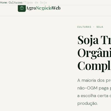
Home
/
Culturas
/
Tipos de Soja
Agro
Negócio
Web
CULTURAS · SOJA
Soja T
Orgâni
Comple
A maioria dos p
não-OGM paga pr
a escolha certa 
produção.