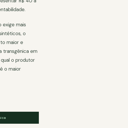
resentar R$ 40 a
tabilidade.
o exige mais
intéticos, o
to maior e
 a transgênica em
qual o produtor
é o maior
ica