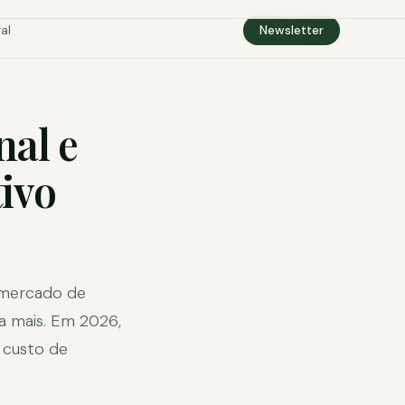
al
Newsletter
nal e
ivo
o mercado de
a mais. Em 2026,
 custo de