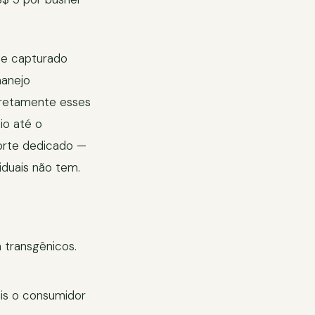
 se capturado
manejo
iretamente esses
io até o
porte dedicado —
iduais não tem.
transgênicos.
ais o consumidor