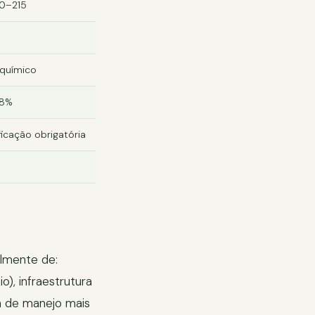
80–215
 químico
8%
ficação obrigatória
lmente de:
), infraestrutura
a de manejo mais