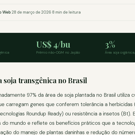
o Web
·
28 de março de 2026
·
8 min de leitura
US$ 4/bu
3%
gênica
Prêmio não-OGM no Japão
Área soja orgânic
 soja transgênica no Brasil
damente 97% da área de soja plantada no Brasil utiliza cu
ue carregam genes que conferem tolerância a herbicidas 
 tecnologias Roundup Ready) ou resistência a insetos (Bt).
 do mundo e reflete os benefícios práticos que a tecnolo
ficação do manejo de plantas daninhas e redução do númer