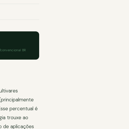
a/convencional BR
ltivares
(principalmente
 Esse percentual é
gia trouxe ao
o de aplicações