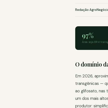
Redação AgroNegóci
97%
Área soja BR é trans
O domínio da
Em 2026, aproxima
transgênicas — q
ao glifosato, nas
um dos mais altos
produtor: simpli